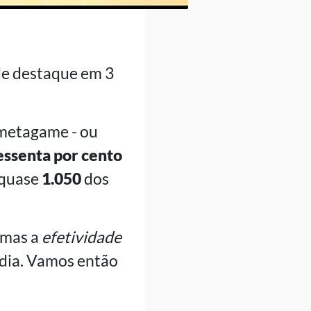
de destaque em 3
metagame - ou
essenta por cento
 quase
1.050
dos
 mas a
efetividade
 dia. Vamos então