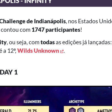
POLIS - INFINITY
Challenge de Indianápolis
, nos Estados Unid
, contou com
1747 participantes
!
ity
, ou seja, com
todas
as edições já lançadas:
té a 12ª,
Wilds Unknown
.
DAY 1