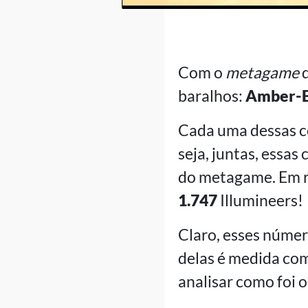
Com o
metagame
d
baralhos:
Amber-
Cada uma dessas 
seja, juntas, essa
do metagame. Em re
1.747
Illumineers!
Claro, esses núme
delas é medida com
analisar como foi 