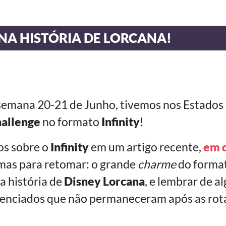
NA HISTÓRIA DE LORCANA!
 semana 20-21 de Junho, tivemos nos Estado
hallenge
no formato
Infinity
!
s sobre o
Infinity
em um artigo recente,
em q
 mas para retomar: o grande
charme
do format
a história de
Disney Lorcana
, e lembrar de a
renciados que não permaneceram após as rot