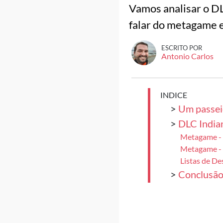
Vamos analisar o DL
falar do metagame e
ESCRITO POR
Antonio Carlos
INDICE
>
Um passeio
>
DLC Indian
Metagame -
Metagame -
Listas de D
>
Conclusã