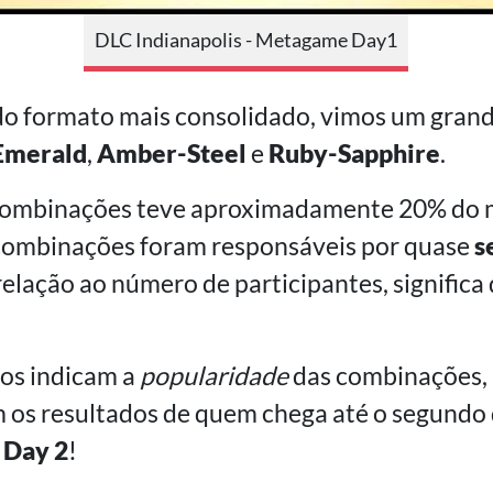
DLC Indianapolis - Metagame Day1
o formato mais consolidado, vimos um gran
Emerald
,
Amber-Steel
e
Ruby-Sapphire
.
combinações teve aproximadamente 20% do 
s combinações foram responsáveis por quase
s
lação ao número de participantes, significa
ros indicam a
popularidade
das combinações,
 os resultados de quem chega até o segundo
o
Day 2
!