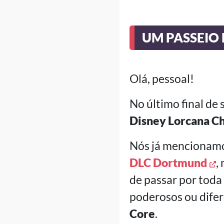
UM PASSEIO 
Olá, pessoal!
No último final de
Disney Lorcana C
Nós já mencionamo
DLC Dortmund
,
de passar por toda 
poderosos ou dife
Core
.