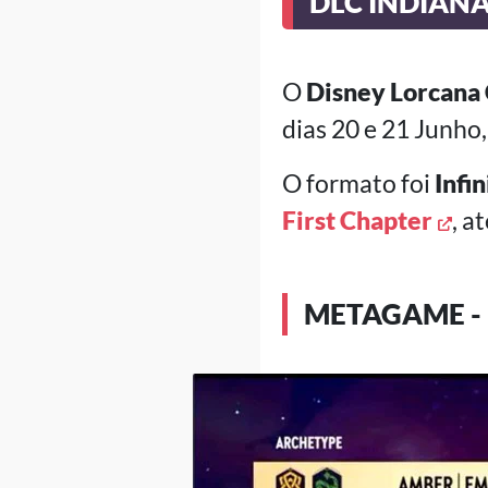
DLC INDIANA
O
Disney Lorcana 
dias 20 e 21 Junho
O formato foi
Infin
First Chapter
, a
METAGAME - 