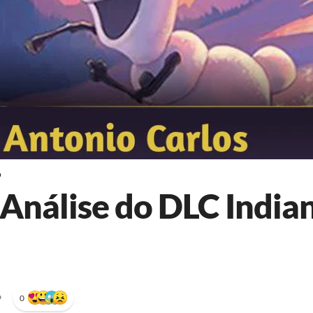
o
Análise do DLC Indian
•
0