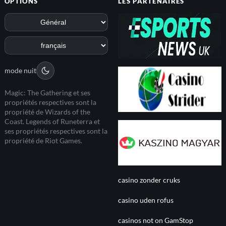
OPTIONS
LES PARTENAIRES
mode nuit
Magic: The Gathering et ses
propriétés respectives sont la
propriété de Wizards of the
Coast. Legends of Runeterra et
ses propriétés respectives sont la
propriété de Riot Games.
casino zonder cruks
casino uden rofus
casinos not on GamStop