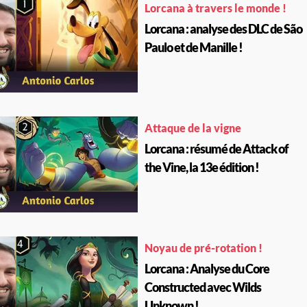
Lorcana à travers le monde !
Lorcana : analyse des DLC de São
Paulo et de Manille !
Attaque de la vigne
Lorcana : résumé de Attack of
the Vine, la 13e édition !
Noyau de pré-rotation !
Lorcana : Analyse du Core
Constructed avec Wilds
Unknown !