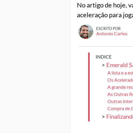
No artigo de hoje, 
aceleração para jog
ESCRITO POR
Antonio Carlos
INDICE
>
Emerald Sa
A lista e a e
Os Acelerad
A grande re
As Outras 
Outras inte
Compra de 
>
Finalizand