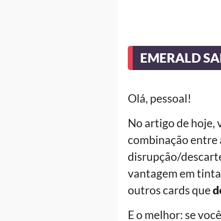
EMERALD SAP
Olá, pessoal!
No artigo de hoje,
combinação entre a
disrupção/descart
vantagem em tinta
outros cards que
d
E o melhor: se voc