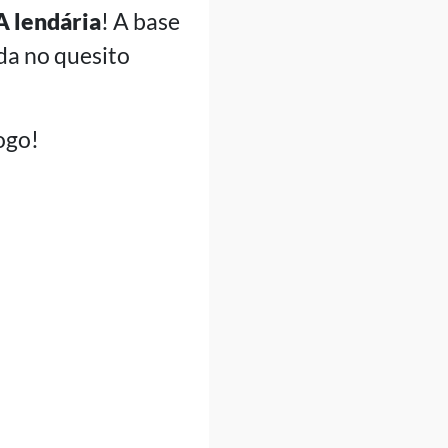
A lendária
! A base
da no quesito
ogo!