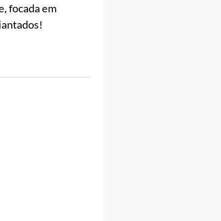
te, focada em
diantados!