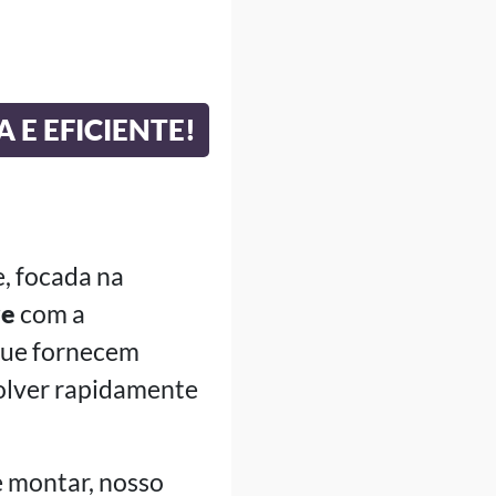
E EFICIENTE!
, focada na
re
com a
 que fornecem
olver rapidamente
e montar, nosso