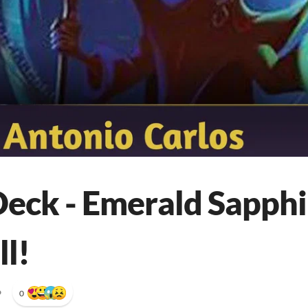
Deck - Emerald Sapph
ll!
•
0