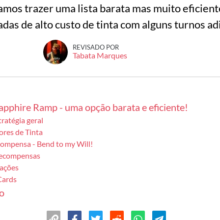
vamos trazer uma lista barata mas muito eficien
adas de alto custo de tinta com alguns turnos a
REVISADO POR
Tabata Marques
pphire Ramp - uma opção barata e eficiente!
stratégia geral
ores de Tinta
compensa - Bend to my Will!
Recompensas
rações
Cards
o