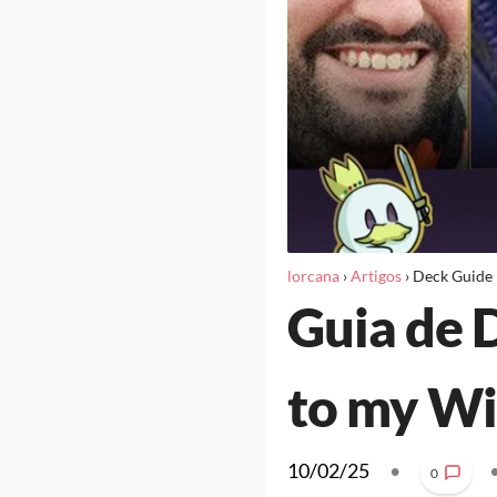
lorcana
›
Artigos
›
Deck Guide
Guia de 
to my Wi
10/02/25
•
0